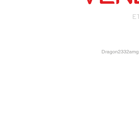
E
Dragon2332amg