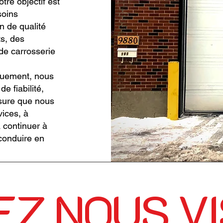
tre objectif est
soins
n de qualité
s, des
de carrosserie
vouement, nous
e fiabilité,
mesure que nous
ices, à
 continuer à
 conduire en
Z NOUS VI