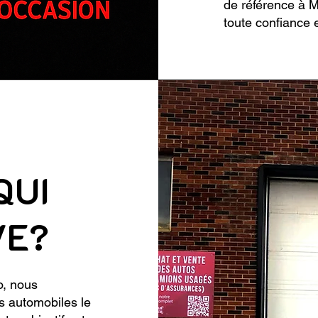
de référence à M
toute confiance et
QUI
VE?
o, nous
es automobiles le