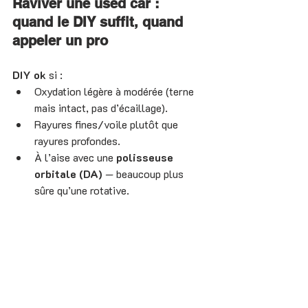
Raviver une used car : 
quand le DIY suffit, quand 
appeler un pro
DIY ok
 si :
Oxydation légère à modérée (terne 
mais intact, pas d’écaillage).
Rayures fines/voile plutôt que 
rayures profondes.
À l’aise avec une 
polisseuse 
orbitale (DA)
 — beaucoup plus 
sûre qu’une rotative.
Pro recommandé
 si :
Défaillance de vernis
 (zones 
laiteuses, craquelures).
Oxydation forte sur plusieurs 
panneaux.
Besoin de 
retouches peinture
 ou 