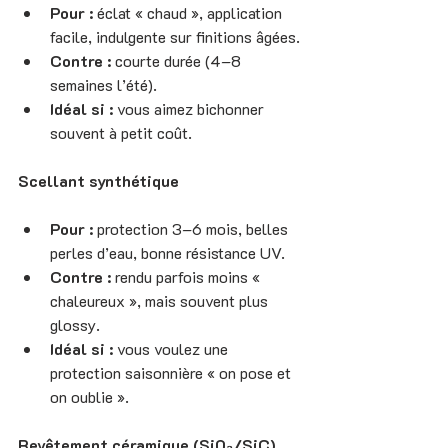
Pour :
 éclat « chaud », application 
facile, indulgente sur finitions âgées.
Contre :
 courte durée (4–8 
semaines l’été).
Idéal si :
 vous aimez bichonner 
souvent à petit coût.
Scellant synthétique
Pour :
 protection 3–6 mois, belles 
perles d’eau, bonne résistance UV.
Contre :
 rendu parfois moins « 
chaleureux », mais souvent plus 
glossy.
Idéal si :
 vous voulez une 
protection saisonnière « on pose et 
on oublie ».
Revêtement céramique (SiO₂/SiC)